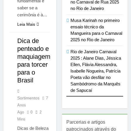
fundamental é
no Carnaval de Rua 2025
saber se a
no Rio de Janeiro
cerimônia é à…
Musa Karinah no primeiro
Leia Mais
ensaio técnico da
Mangueira para o Carnaval
2025 no Rio de Janeiro
Dica de
NOTÍCIAS
penteado e
Rio de Janeiro Carnaval
maquiagem
2025 : Alane Dias, Jéssica
para torcer
Ellen, Flávia Alessandra,
Isabelle Nogueira, Patrícia
para o
Poeta vão desfilar no
Brasil
Sambódromo da Marquês
de Sapucaí
Sortimentos
7
Anos
Ago
0
2
Mins
Parcerias e artigos
Dicas de Beleza
patrocinados através do