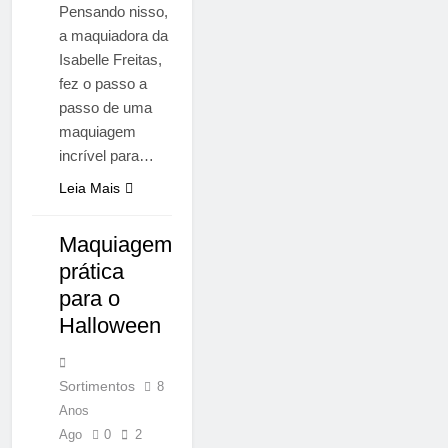
Pensando nisso,
a maquiadora da
Isabelle Freitas,
fez o passo a
passo de uma
maquiagem
incrível para…
Leia Mais
Maquiagem
NOTÍCIAS
prática
para o
Halloween
Sortimentos
8
Anos
Ago
0
2