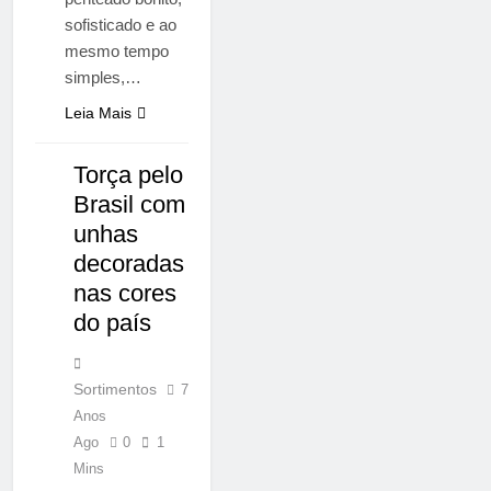
sofisticado e ao
mesmo tempo
simples,…
Leia Mais
Torça pelo
NOTÍCIAS
Brasil com
unhas
decoradas
nas cores
do país
Sortimentos
7
Anos
Ago
0
1
Mins