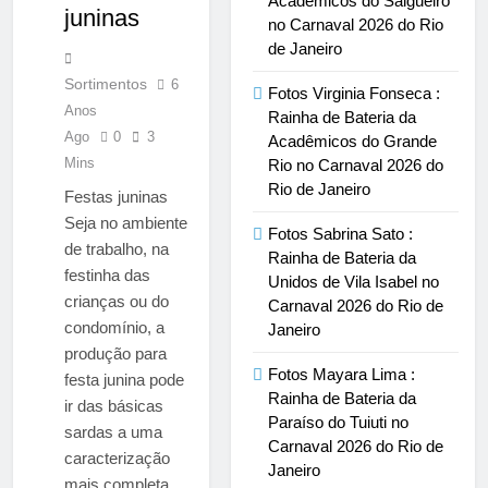
Acadêmicos do Salgueiro
juninas
no Carnaval 2026 do Rio
de Janeiro
Sortimentos
6
Fotos Virginia Fonseca :
Anos
Rainha de Bateria da
Ago
0
3
Acadêmicos do Grande
Mins
Rio no Carnaval 2026 do
Rio de Janeiro
Festas juninas
Seja no ambiente
Fotos Sabrina Sato :
de trabalho, na
Rainha de Bateria da
festinha das
Unidos de Vila Isabel no
crianças ou do
Carnaval 2026 do Rio de
condomínio, a
Janeiro
produção para
Fotos Mayara Lima :
festa junina pode
Rainha de Bateria da
ir das básicas
Paraíso do Tuiuti no
sardas a uma
Carnaval 2026 do Rio de
caracterização
Janeiro
mais completa.