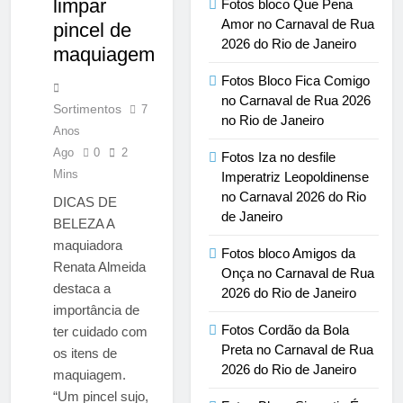
limpar
Fotos bloco Que Pena
Amor no Carnaval de Rua
pincel de
2026 do Rio de Janeiro
maquiagem
Fotos Bloco Fica Comigo
no Carnaval de Rua 2026
Sortimentos
7
no Rio de Janeiro
Anos
Ago
0
2
Fotos Iza no desfile
Mins
Imperatriz Leopoldinense
no Carnaval 2026 do Rio
DICAS DE
de Janeiro
BELEZA A
maquiadora
Fotos bloco Amigos da
Renata Almeida
Onça no Carnaval de Rua
destaca a
2026 do Rio de Janeiro
importância de
Fotos Cordão da Bola
ter cuidado com
Preta no Carnaval de Rua
os itens de
2026 do Rio de Janeiro
maquiagem.
“Um pincel sujo,