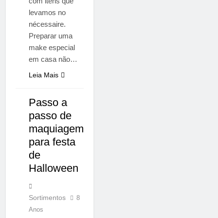
com itens que
levamos no
nécessaire.
Preparar uma
make especial
em casa não…
Leia Mais
Passo a
NOTÍCIAS
passo de
maquiagem
para festa
de
Halloween
Sortimentos
8
Anos