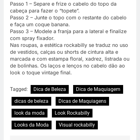
Passo 1 – Separe e frize o cabelo do topo da
cabeça para fazer o “topete”.
Passo 2 – Junte o topo com o restante do cabelo
e faça um coque banana.
Passo 3 – Modele a franja para a lateral e finalize
com spray fixador.
Nas roupas, a estética rockabilly se traduz no uso
de vestidos, calças ou shorts de cintura alta e
marcada e com estampa floral, xadrez, listrada ou
de bolinhas. Os laços e lenços no cabelo dão ao
look o toque vintage final.
Tagged:
Dica de Beleza
Dica de Maquiagem
dicas de beleza
Dicas de Maquiagens
look da moda
Look Rockabilly
Looks da Moda
Visual rockabilly