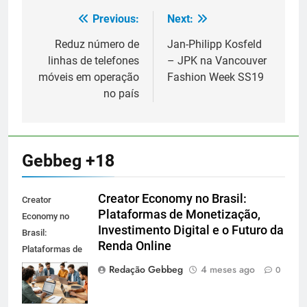
Previous:
Next:
Navegação
de
Reduz número de
Jan-Philipp Kosfeld
linhas de telefones
– JPK na Vancouver
Post
móveis em operação
Fashion Week SS19
no país
Gebbeg +18
Creator Economy no Brasil:
Creator
Plataformas de Monetização,
Economy no
Investimento Digital e o Futuro da
Brasil:
Renda Online
Plataformas de
Monetização,
Redação Gebbeg
4 meses ago
0
Investimento
Digital e o Futuro