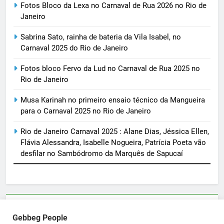
Fotos Bloco da Lexa no Carnaval de Rua 2026 no Rio de
Janeiro
Sabrina Sato, rainha de bateria da Vila Isabel, no
Carnaval 2025 do Rio de Janeiro
Fotos bloco Fervo da Lud no Carnaval de Rua 2025 no
Rio de Janeiro
Musa Karinah no primeiro ensaio técnico da Mangueira
para o Carnaval 2025 no Rio de Janeiro
Rio de Janeiro Carnaval 2025 : Alane Dias, Jéssica Ellen,
Flávia Alessandra, Isabelle Nogueira, Patrícia Poeta vão
desfilar no Sambódromo da Marquês de Sapucaí
Parcerias e artigos patrocinados através do email
Gebbeg People
sortimentos@yahoo.com.br