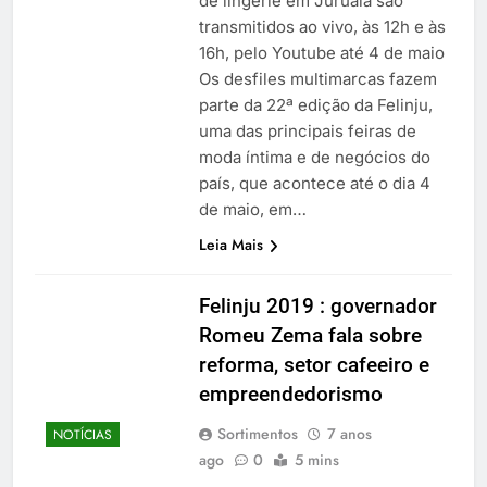
de lingerie em Juruaia são
transmitidos ao vivo, às 12h e às
16h, pelo Youtube até 4 de maio
Os desfiles multimarcas fazem
parte da 22ª edição da Felinju,
uma das principais feiras de
moda íntima e de negócios do
país, que acontece até o dia 4
de maio, em…
Leia Mais
Felinju 2019 : governador
Romeu Zema fala sobre
reforma, setor cafeeiro e
empreendedorismo
Sortimentos
7 anos
NOTÍCIAS
ago
0
5 mins