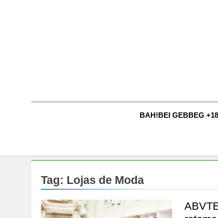
Skip
to
content
BAH!BEI GEBBEG +1
Tag:
Lojas de Moda
ABVTEX