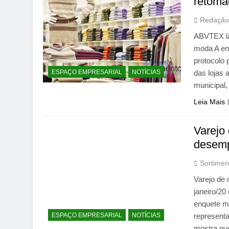
retoma
Redação
ABVTEX la
moda A en
protocolo 
ESPAÇO EMPRESARIAL
NOTÍCIAS
das lojas 
municipal
Leia Mais
Varejo
desemp
Sortimen
Varejo de
janeiro/20
enquete me
ESPAÇO EMPRESARIAL
NOTÍCIAS
representa
mostra qu