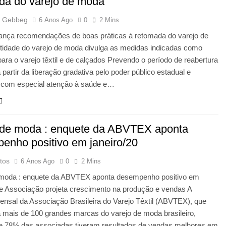
da do varejo de moda
 Gebbeg
6 Anos Ago
0
2 Mins
nça recomendações de boas práticas à retomada do varejo de
tidade do varejo de moda divulga as medidas indicadas como
para o varejo têxtil e de calçados Prevendo o período de reabertura
a partir da liberação gradativa pelo poder público estadual e
, com especial atenção à saúde e…
 de moda : enquete da ABVTEX aponta
enho positivo em janeiro/20
tos
6 Anos Ago
0
2 Mins
 moda : enquete da ABVTEX aponta desempenho positivo em
 e Associação projeta crescimento na produção e vendas A
nsal da Associação Brasileira do Varejo Têxtil (ABVTEX), que
 mais de 100 grandes marcas do varejo de moda brasileiro,
e 78% das associadas tiveram resultados de vendas melhores em