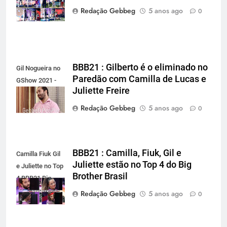
gebbeg.com.br
Redação Gebbeg
5 anos ago
0
BBB21 : Gilberto é o eliminado no
Gil Nogueira no
Paredão com Camilla de Lucas e
GShow 2021 -
Juliette Freire
gebbeg.com.br
Redação Gebbeg
5 anos ago
0
BBB21 : Camilla, Fiuk, Gil e
Camilla Fiuk Gil
Juliette estão no Top 4 do Big
e Juliette no Top
Brother Brasil
4 BBB21 Big
Brother Brasil
Redação Gebbeg
5 anos ago
0