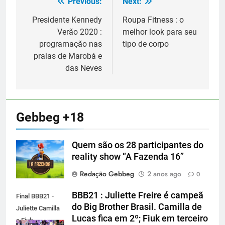
Previous:
Next:
Navegação
de
Presidente Kennedy
Roupa Fitness : o
Verão 2020 :
melhor look para seu
Post
programação nas
tipo de corpo
praias de Marobá e
das Neves
Gebbeg +18
Quem são os 28 participantes do
reality show “A Fazenda 16”
Redação Gebbeg
2 anos ago
0
BBB21 : Juliette Freire é campeã
Final BBB21 -
do Big Brother Brasil. Camilla de
Juliette Camilla
Lucas fica em 2º; Fiuk em terceiro
e Fiuk -