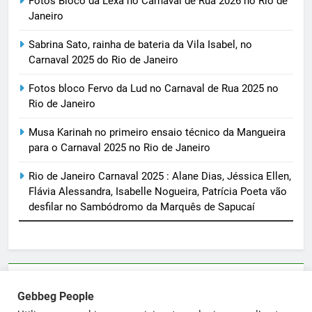
Fotos Bloco da Lexa no Carnaval de Rua 2026 no Rio de
Janeiro
Sabrina Sato, rainha de bateria da Vila Isabel, no
Carnaval 2025 do Rio de Janeiro
Fotos bloco Fervo da Lud no Carnaval de Rua 2025 no
Rio de Janeiro
Musa Karinah no primeiro ensaio técnico da Mangueira
para o Carnaval 2025 no Rio de Janeiro
Rio de Janeiro Carnaval 2025 : Alane Dias, Jéssica Ellen,
Flávia Alessandra, Isabelle Nogueira, Patrícia Poeta vão
desfilar no Sambódromo da Marquês de Sapucaí
Parcerias e artigos patrocinados através do email
Gebbeg People
sortimentos@yahoo.com.br