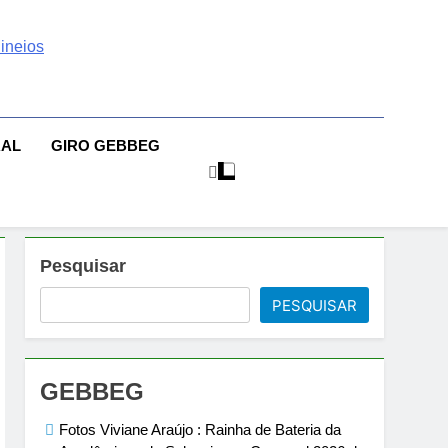
 | Sexo | Casas De
| Comportamento E Relacionamento | Ensaios Fotográficos|
sileiras | Fotos Sensuais | Ensaios Fotográficos ! Gebbeg
eios Fotográficos
RAL
GIRO GEBBEG
 Musas Brasileiras Sensual
Pesquisar
PESQUISAR
GEBBEG
Fotos Viviane Araújo : Rainha de Bateria da