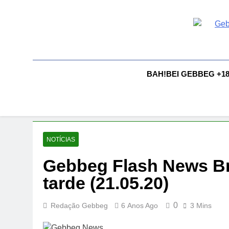
Skip
to
content
G
Gebbeg |
Comportam
A
BAH!BEI GEBBEG +1
NOTÍCIAS
Gebbeg Flash News Br
tarde (21.05.20)
0
Redação Gebbeg
6 Anos Ago
3 Mins