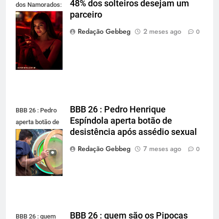
48% dos solteiros desejam um
dos Namorados:
parceiro
48% dos
solteiros
Redação Gebbeg
2 meses ago
0
desejam um
parceiro
BBB 26 : Pedro Henrique
BBB 26 : Pedro
Espíndola aperta botão de
aperta botão de
desistência após assédio sexual
desistência
após assédio
Redação Gebbeg
7 meses ago
0
sexual
BBB 26 : quem são os Pipocas
BBB 26 : quem