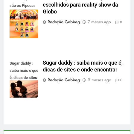
escolhidos para reality show da
são os Pipocas
Globo
escolhidos para
reality show da
Redação Gebbeg
7 meses ago
0
Globo
Sugar daddy : saiba mais o que é,
Sugar daddy :
dicas de sites e onde encontrar
saiba mais o que
é, dicas de sites
Redação Gebbeg
9 meses ago
0
e onde
encontrar