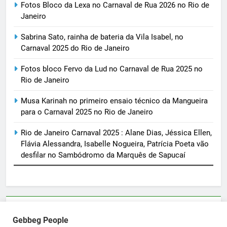
Fotos Bloco da Lexa no Carnaval de Rua 2026 no Rio de
Janeiro
Sabrina Sato, rainha de bateria da Vila Isabel, no
Carnaval 2025 do Rio de Janeiro
Fotos bloco Fervo da Lud no Carnaval de Rua 2025 no
Rio de Janeiro
Musa Karinah no primeiro ensaio técnico da Mangueira
para o Carnaval 2025 no Rio de Janeiro
Rio de Janeiro Carnaval 2025 : Alane Dias, Jéssica Ellen,
Flávia Alessandra, Isabelle Nogueira, Patrícia Poeta vão
desfilar no Sambódromo da Marquês de Sapucaí
Parcerias e artigos patrocinados através do email
Gebbeg People
sortimentos@yahoo.com.br