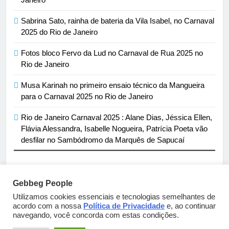
Sabrina Sato, rainha de bateria da Vila Isabel, no Carnaval
2025 do Rio de Janeiro
Fotos bloco Fervo da Lud no Carnaval de Rua 2025 no
Rio de Janeiro
Musa Karinah no primeiro ensaio técnico da Mangueira
para o Carnaval 2025 no Rio de Janeiro
Rio de Janeiro Carnaval 2025 : Alane Dias, Jéssica Ellen,
Flávia Alessandra, Isabelle Nogueira, Patrícia Poeta vão
desfilar no Sambódromo da Marquês de Sapucaí
Gebbeg People
Parcerias e artigos patrocinados através do email
Utilizamos cookies essenciais e tecnologias semelhantes de
acordo com a nossa
Política de Privacidade
e, ao continuar
sortimentos@yahoo.com.br
navegando, você concorda com estas condições.