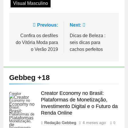
Visual Masculino
Navegação
Previous:
Next:
de
Confira os desfiles
Dicas de Beleza :
do Vitória Moda para
seis dicas para
Post
o Verão 2019
cachos perfeitos
Gebbeg +18
Creator Economy no Brasil:
Creator
Plataformas de Monetização,
Economy no
Investimento Digital e o Futuro da
Brasil:
Renda Online
Plataformas de
Monetização,
Redação Gebbeg
4 meses ago
0
Investimento