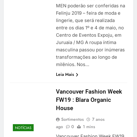
MEN poderão ser conferidas na
Felinju 2019 – feira de moda e
lingerie, que será realizada
entre os dias 1º e 4 de maio, no
Centro de Eventos Expoju, em
Juruaia / MG A roupa íntima
masculina passou por inúmeras
transformações ao longo de
milênios. Nos…
Leia Mais
Vancouver Fashion Week
FW19 : Blara Organic
House
Sortimentos
7 anos
ago
0
1 mins
NOTÍCIAS
Vancouver Fashion Week FW19