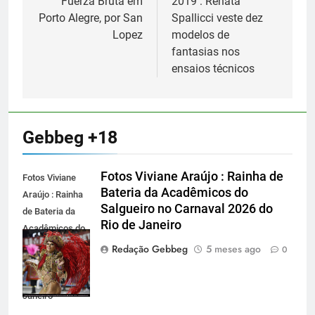
Fuerza Bruta em
2019 : Renata
Post
Porto Alegre, por San
Spallicci veste dez
Lopez
modelos de
fantasias nos
ensaios técnicos
Gebbeg +18
Fotos Viviane Araújo : Rainha de
Fotos Viviane
Bateria da Acadêmicos do
Araújo : Rainha
Salgueiro no Carnaval 2026 do
de Bateria da
Rio de Janeiro
Acadêmicos do
Salgueiro no
Redação Gebbeg
5 meses ago
0
Carnaval 2026
do Rio de
Janeiro