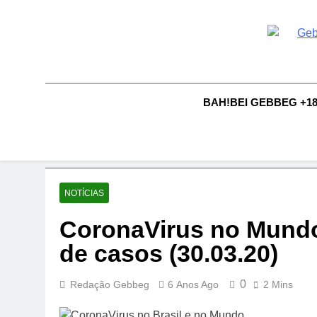
Skip
to
content
G
Gebbeg |
Comportam
A
BAH!BEI GEBBEG +1
NOTÍCIAS
CoronaVirus no Mundo 
de casos (30.03.20)
0
Redação Gebbeg
6 Anos Ago
2 Mins