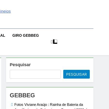
 | Sexo | Casas De
| Comportamento E Relacionamento | Ensaios Fotográficos|
sileiras | Fotos Sensuais | Ensaios Fotográficos ! Gebbeg
eios Fotográficos
RAL
GIRO GEBBEG
 Musas Brasileiras Sensual
Pesquisar
PESQUISAR
GEBBEG
Fotos Viviane Araújo : Rainha de Bateria da