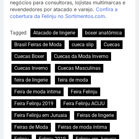
negócios para consultoras, lojistas multimarcas e
revendedores por atacado e varejo.
Confira a
cobertura da Felinju no Sortimentos.com
.
Tagged:
Atacado de lingerie
boxer anatômica
Brasil Feiras de Moda
cueca slip
Cuecas
Cuecas Boxer
Cuecas da Moda Inverno
Cuecas Inverno
Cuecas Masculinas
feira de lingerie
feira de moda
Feira de moda íntima
Feira Felinju
Feira Felinju 2019
Feira Felinju ACIJU
Feira Felinju em Juruaia
Feiras de lingerie
Feiras de Moda
Feiras de moda íntima
Felinju
Felinju 2019
Felinju em Juruaia