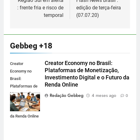
de
Região Sul em alerta
Flash News Brasil :
: frente fria e risco de
edição de terça-feira
Post
temporal
(07.07.20)
Gebbeg +18
Creator Economy no Brasil:
Creator
Plataformas de Monetização,
Economy no
Investimento Digital e o Futuro da
Brasil:
Renda Online
Plataformas de
Monetização,
Redação Gebbeg
4 meses ago
0
Investimento
Digital e o Futuro
da Renda Online