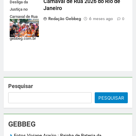
Carnaval de Rua 2026 do Rio de
Desliga da
Janeiro
Justiça no
Carnaval de Rua
Redação Gebbeg
6 meses ago
0
2026 do Rio de
Janeiro -
gebbeg.com.br
Pesquisar
PESQUISAR
GEBBEG
Fotos Viviane Araújo : Rainha de Bateria da